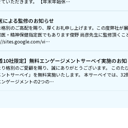
せていただきます。 【年末年始休…
医による監修のお知らせ
は格別のご高配を賜り、厚くお礼申し上げます。この度弊社が展開
業医・精神保健指定医でもあります俊野 尚彦先生に監修頂くこ
://sites.google.com/vi…
着10社限定】無料エンゲージメントサーベイ実施のお知
より格別のご愛顧を賜り、誠にありがとうございます。 このたびT
メントサーベイ」を無料実施いたします。 本サーベイでは、3
エンゲージメントの2つの…