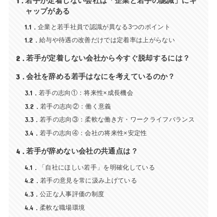
1
若手が定着しない会社は「企業と若手の認識」にギ
ャップがある
1.1
企業と若手社員で認識が異なる3つのポイント
1.2
給与や待遇の改善だけでは定着率は上がらない
2
若手が定着しない会社から今すぐ脱却するには？
3
会社を辞める若手はなにを考えているのか？
3.1
若手の志向①：将来性×成長機会
3.2
若手の志向②：働く意義
3.3
若手の志向③：柔軟な働き方・ワークライフバランス
3.4
若手の志向④：会社の将来性×安定性
4
若手が辞めない会社の共通点は？
4.1
「自社にほしい若手」を明確化している
4.2
若手の意見を常に汲み上げている
4.3
公正な人事評価の制度
4.4
柔軟な職場環境