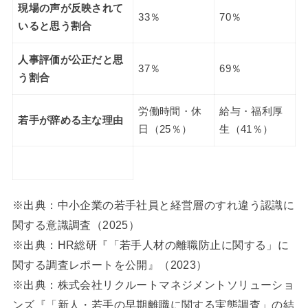
現場の声が反映されて
33％
70％
いると思う割合
人事評価が公正だと思
37％
69％
う割合
労働時間・休
給与・福利厚
若手が辞める主な理由
日（25％）
生（41％）
※出典：中小企業の若手社員と経営層のすれ違う認識に
関する意識調査（2025）
※出典：HR総研『「若手人材の離職防止に関する」に
関する調査レポートを公開』（2023）
※出典：株式会社リクルートマネジメントソリューショ
ンズ『「新人・若手の早期離職に関する実態調査」の結