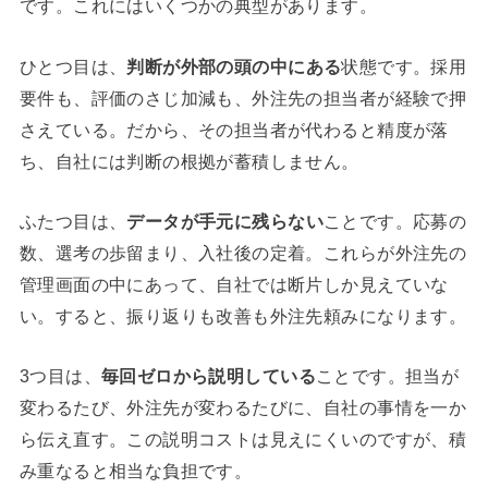
です。これにはいくつかの典型があります。
ひとつ目は、
判断が外部の頭の中にある
状態です。採用
要件も、評価のさじ加減も、外注先の担当者が経験で押
さえている。だから、その担当者が代わると精度が落
ち、自社には判断の根拠が蓄積しません。
ふたつ目は、
データが手元に残らない
ことです。応募の
数、選考の歩留まり、入社後の定着。これらが外注先の
管理画面の中にあって、自社では断片しか見えていな
い。すると、振り返りも改善も外注先頼みになります。
3つ目は、
毎回ゼロから説明している
ことです。担当が
変わるたび、外注先が変わるたびに、自社の事情を一か
ら伝え直す。この説明コストは見えにくいのですが、積
み重なると相当な負担です。