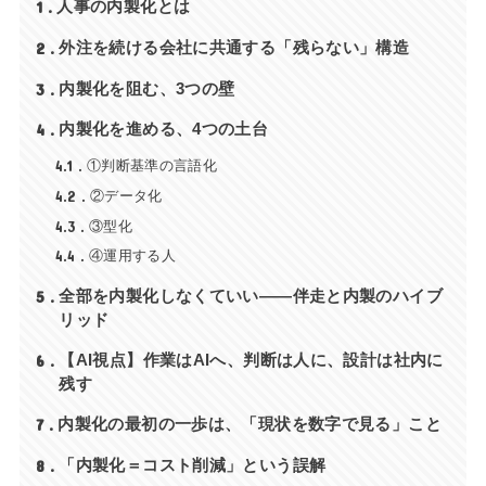
1
人事の内製化とは
2
外注を続ける会社に共通する「残らない」構造
3
内製化を阻む、3つの壁
4
内製化を進める、4つの土台
4.1
①判断基準の言語化
4.2
②データ化
4.3
③型化
4.4
④運用する人
5
全部を内製化しなくていい——伴走と内製のハイブ
リッド
6
【AI視点】作業はAIへ、判断は人に、設計は社内に
残す
7
内製化の最初の一歩は、「現状を数字で見る」こと
8
「内製化＝コスト削減」という誤解