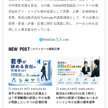
や代理店支援を担当。その後、Indeed特別認定パートナーの株
式会社アド・イーグル執行役員として営業・人事・企画領域を
管掌。現在は株式会社Tsumugu代表取締役として、中小企業の
採用・育成・評価・定着に関する課題に対し、データとAIを活
用した人事支援を行っている。
NEW POST
2026.07.01
2026.08.05
2026.07.01
2026.08.04
若手が辞める会社の共通点と
就活生の8割がAIを使う時代｜
は？早期離職の原因と中小企業
AI時代の面接で見極めるべきポ
が実践したい５つの定着対策
イントと中小企業の選考基準