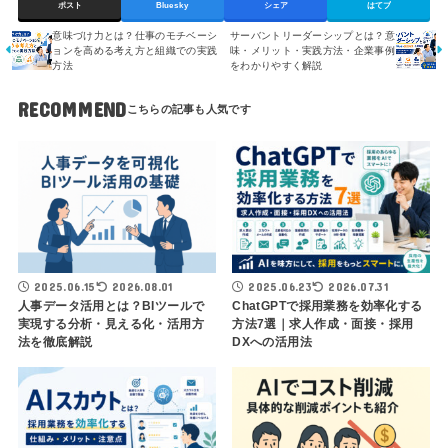
ポスト
Bluesky
シェア
はてブ
意味づけ力とは？仕事のモチベーシ
サーバントリーダーシップとは？意
ョンを高める考え方と組織での実践
味・メリット・実践方法・企業事例
方法
をわかりやすく解説
RECOMMEND
2025.06.15
2026.08.01
2025.06.23
2026.07.31
人事データ活用とは？BIツールで
ChatGPTで採用業務を効率化する
実現する分析・見える化・活用方
方法7選｜求人作成・面接・採用
法を徹底解説
DXへの活用法