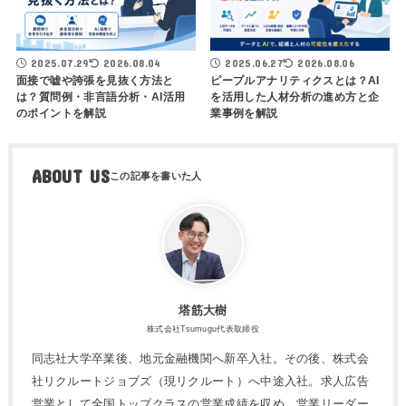
2025.07.29
2026.08.04
2025.06.27
2026.08.06
面接で嘘や誇張を見抜く方法と
ピープルアナリティクスとは？AI
は？質問例・非言語分析・AI活用
を活用した人材分析の進め方と企
のポイントを解説
業事例を解説
ABOUT US
塔筋大樹
株式会社Tsumugu代表取締役
同志社大学卒業後、地元金融機関へ新卒入社。その後、株式会
社リクルートジョブズ（現リクルート）へ中途入社。求人広告
営業として全国トップクラスの営業成績を収め、営業リーダー