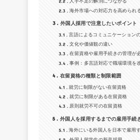
2.2
人手不足の解消につながる
2.3
海外市場への対応力を高められ
3
外国人採用で注意したいポイント
3.1
言語によるコミュニケーション
3.2
文化や価値観の違い
3.3
在留資格や雇用手続きの管理が
3.4
事例：多言語対応で職場環境を
4
在留資格の種類と制限範囲
4.1
就労に制限がない在留資格
4.2
就労に制限がある在留資格
4.3
原則就労不可の在留資格
5
外国人を採用するまでの雇用手続
5.1
海外にいる外国人を日本で雇用
5.2
外国人留学生の新卒採用