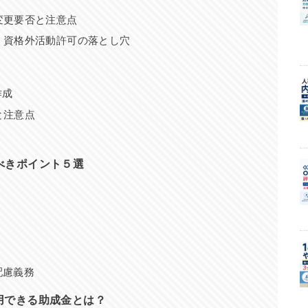
変更要否と注意点
：資格外活動許可の落とし穴
作成
と注意点
べきポイント５選
配慮義務
用できる助成金とは？