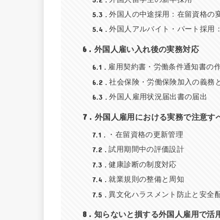
5.3
外国人の中途採用：在留資格の
5.4
外国人アルバイト・パート採用
6
外国人雇い入れ後の実務対応
6.1
雇用契約書・労働条件通知書の
6.2
社会保険・労働保険加入の義務
6.3
外国人雇用状況届出書の届出
7
外国人雇用における実務で注意す
7.1
・在留資格の更新管理
7.2
試用期間中の評価設計
7.3
健康診断の制度対応
7.4
就業規則の整備と周知
7.5
異文化ハラスメント防止と安全
8
知らないと損する外国人雇用で活