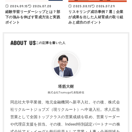
2024.09.15
2026.07.28
2025.08.15
2026.07.29
経験学習リーダーシップとは？部
リスキリング成功事例７選｜企業
下の強みを伸ばす育成方法と実践
が成果を出した人材育成の取り組
ポイント
みと成功のポイント
ABOUT US
塔筋大樹
株式会社Tsumugu代表取締役
同志社大学卒業後、地元金融機関へ新卒入社。その後、株式会
社リクルートジョブズ（現リクルート）へ中途入社。求人広告
営業として全国トップクラスの営業成績を収め、営業リーダー
や代理店支援を担当。その後、Indeed特別認定パートナーの株
式会社アド・イーグル執行役員として営業・人事・企画領域を