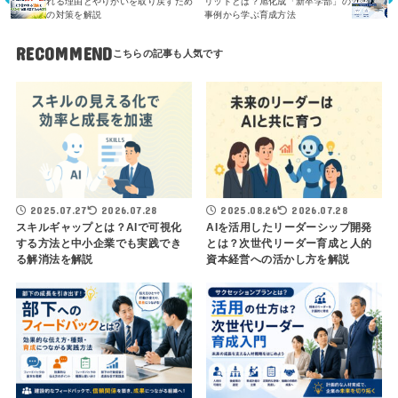
れる理由とやりがいを取り戻すため
リットとは？旭化成「新卒学部」の
の対策を解説
事例から学ぶ育成方法
RECOMMEND
2025.07.27
2026.07.28
2025.08.26
2026.07.28
スキルギャップとは？AIで可視化
AIを活用したリーダーシップ開発
する方法と中小企業でも実践でき
とは？次世代リーダー育成と人的
る解消法を解説
資本経営への活かし方を解説